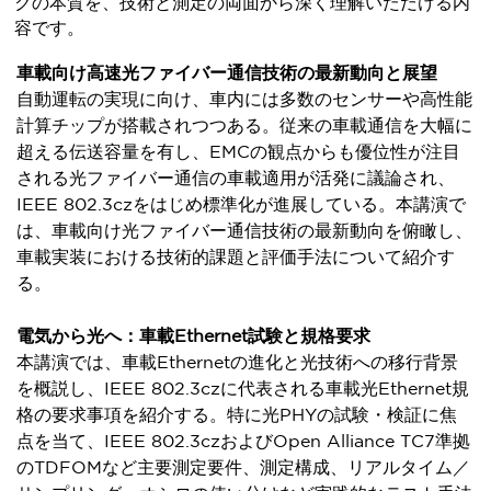
クの本質を、技術と測定の両面から深く理解いただける内
容です。
車載向け高速光ファイバー通信技術の最新動向と展望
自動運転の実現に向け、車内には多数のセンサーや高性能
計算チップが搭載されつつある。従来の車載通信を大幅に
超える伝送容量を有し、EMCの観点からも優位性が注目
される光ファイバー通信の車載適用が活発に議論され、
IEEE 802.3czをはじめ標準化が進展している。本講演で
は、車載向け光ファイバー通信技術の最新動向を俯瞰し、
車載実装における技術的課題と評価手法について紹介す
る。
電気から光へ：車載Ethernet試験と規格要求
本講演では、車載Ethernetの進化と光技術への移行背景
を概説し、IEEE 802.3czに代表される車載光Ethernet規
格の要求事項を紹介する。特に光PHYの試験・検証に焦
点を当て、IEEE 802.3czおよびOpen Alliance TC7準拠
のTDFOMなど主要測定要件、測定構成、リアルタイム／